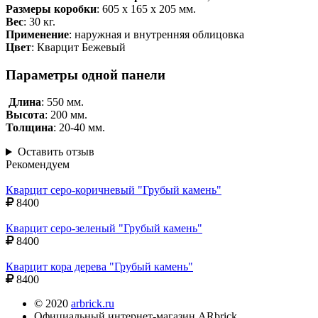
Размеры коробки
: 605 х 165 х 205 мм.
Вес
: 30 кг.
Применение
: наружная и внутренняя облицовка
Цвет
: Кварцит Бежевый
Параметры одной панели
Длина
: 550 мм.
Высота
: 200 мм.
Толщина
: 20-40 мм.
Оставить отзыв
Рекомендуем
Кварцит серо-коричневый "Грубый камень"
8400
Кварцит серо-зеленый "Грубый камень"
8400
Кварцит кора дерева "Грубый камень"
8400
© 2020
arbrick.ru
Официальный интернет-магазин ARbrick