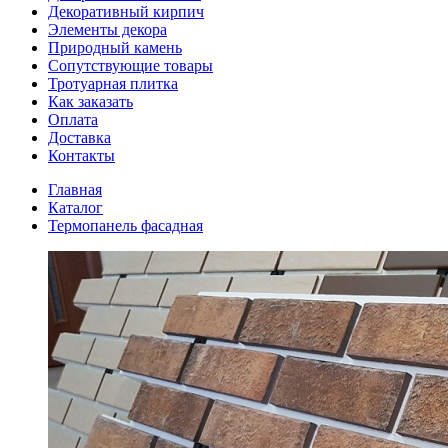
Декоративный кирпич
Элементы декора
Природный камень
Сопутствующие товары
Тротуарная плитка
Как заказать
Оплата
Доставка
Контакты
Главная
Каталог
Термопанель фасадная