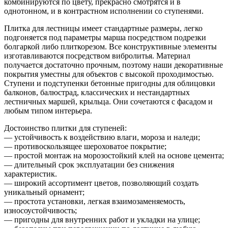
комбинируются по цвету, прекрасно смотрятся и в
однотонном, и в контрастном исполнении со ступенями.
Плитка для лестницы имеет стандартные размеры, легко
подгоняется под параметры марша посредством подрезки
болгаркой либо плиткорезом. Все конструктивные элементы
изготавливаются посредством вибролитья. Материал
получается достаточно прочным, поэтому наши декоративные
покрытия уместны для объектов с высокой проходимостью.
Ступени и подступенки бетонные пригодны для облицовки
балконов, балюстрад, классических и нестандартных
лестничных маршей, крыльца. Они сочетаются с фасадом и
любым типом интерьера.
Достоинство плитки для ступеней:
— устойчивость к воздействию влаги, мороза и наледи;
— противоскользящее шероховатое покрытие;
— простой монтаж на морозостойкий клей на основе цемента;
— длительный срок эксплуатации без снижения
характеристик.
— широкий ассортимент цветов, позволяющий создать
уникальный орнамент;
— простота установки, легкая взаимозаменяемость,
износоустойчивость;
— пригодны для внутренних работ и укладки на улице;