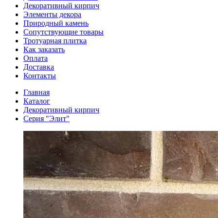
Декоративный кирпич
Элементы декора
Природный камень
Сопутствующие товары
Тротуарная плитка
Как заказать
Оплата
Доставка
Контакты
Главная
Каталог
Декоративный кирпич
Серия "Элит"