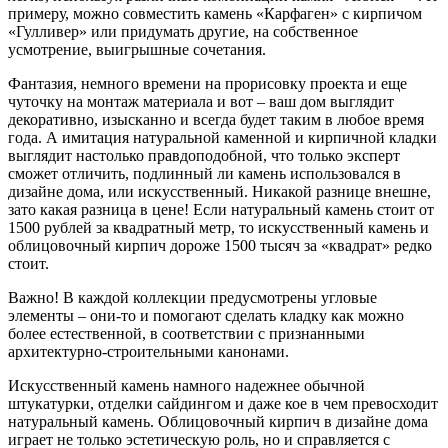
примеру, можно совместить камень «Карфаген» с кирпичом
«Гулливер» или придумать другие, на собственное
усмотрение, выигрышные сочетания.
Фантазия, немного времени на прорисовку проекта и еще
чуточку на монтаж материала и вот – ваш дом выглядит
декоративно, изысканно и всегда будет таким в любое время
года. А имитация натуральной каменной и кирпичной кладки
выглядит настолько правдоподобной, что только эксперт
сможет отличить, подлинный ли камень использовался в
дизайне дома, или искусственный. Никакой разнице внешне,
зато какая разница в цене! Если натуральный камень стоит от
1500 рублей за квадратный метр, то искусственный камень и
облицовочный кирпич дороже 1500 тысяч за «квадрат» редко
стоит.
Важно! В каждой коллекции предусмотрены угловые
элементы – они-то и помогают сделать кладку как можно
более естественной, в соответствии с признанными
архитектурно-строительными канонами.
Искусственный камень намного надежнее обычной
штукатурки, отделки сайдингом и даже кое в чем превосходит
натуральный камень. Облицовочный кирпич в дизайне дома
играет не только эстетическую роль, но и справляется с