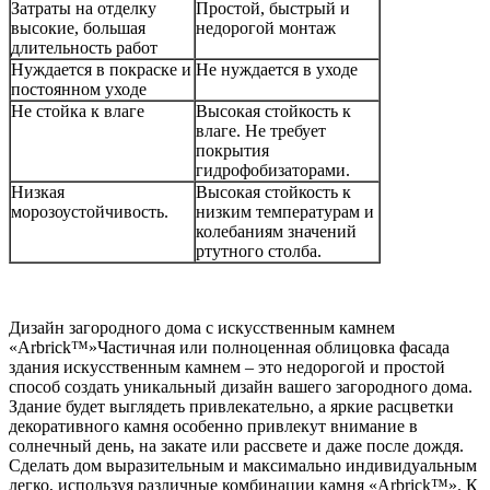
Затраты на отделку
Простой, быстрый и
высокие, большая
недорогой монтаж
длительность работ
Нуждается в покраске и
Не нуждается в уходе
постоянном уходе
Не стойка к влаге
Высокая стойкость к
влаге. Не требует
покрытия
гидрофобизаторами.
Низкая
Высокая стойкость к
морозоустойчивость.
низким температурам и
колебаниям значений
ртутного столба.
Дизайн загородного дома с искусственным камнем
«Arbrick™»Частичная или полноценная облицовка фасада
здания искусственным камнем – это недорогой и простой
способ создать уникальный дизайн вашего загородного дома.
Здание будет выглядеть привлекательно, а яркие расцветки
декоративного камня особенно привлекут внимание в
солнечный день, на закате или рассвете и даже после дождя.
Сделать дом выразительным и максимально индивидуальным
легко, используя различные комбинации камня «Arbrick™». К